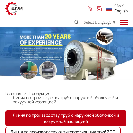
Головка
язык
English
для
Select Language
▼
долбления
со
спиральным
корпусом
Главная
Продукция
Линия по производству труб с наружной оболочкой и
вакуумной изоляцией
Линия по производству труб с наружной оболочкой и
вакуумной изоляцией
Линия по производству антикоррозионных труб 3ПЭ